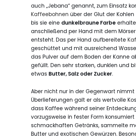
auch „Jebana“ genannt, zum Einsatz ko
Kaffeebohnen
über der Glut der Kohlen
bis sie eine
dunkelbraune Farbe
erhalte
anschließend per Hand mit dem Mörser 
entsteht. Das per Hand aufbereitete
Kaf
geschüttet und mit ausreichend Wasser 
das Pulver auf dem Boden der Kanne ab 
gefüllt. Den sehr starken, dunklen und b
etwas
Butter, Salz oder Zucker
.
Aber nicht nur in der Gegenwart nimmt d
Überlieferungen galt er als wertvolle K
dass Kaffee während seiner Entdeckungs
vorzugsweise in fester Form konsumiert 
schmackhaften Getränks, sammelte man 
Butter und exotischen Gewürzen. Besond