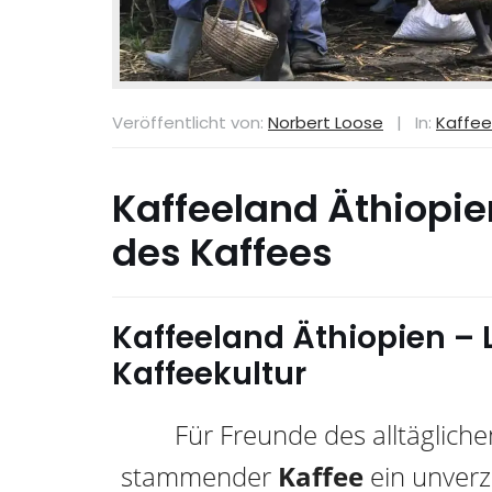
Veröffentlicht von:
Norbert Loose
|
In:
Kaffee
Kaffeeland Äthiopi
des Kaffees
Kaffeeland Äthiopien – 
Kaffeekultur
Für Freunde des alltäglich
stammender
Kaffee
ein unverz