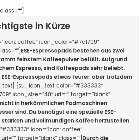
class=““]
htigste in Kürze
“icon: coffee“ icon_color=“#7d1709″
lass=““]
ESE-Espressopads bestehen aus zwei
 Gramm feinstem
Kaffeepulver
befüllt. Aufgrund
lichem
Espresso
, sind Kaffeepads sehr beliebt.
 ESE-Espressopads etwas teurer, aber trotzdem
_text] [su_icon_text color=“#333333″
09″ icon_size=“40″ url=““ target=“blank“
 nicht in herkömmlichen Padmaschinen
ser sind. Du benötigst eine spezielle ESE-
n, starken und vollmundigen Kaffee herzustellen.
“#333333″ icon=“icon: coffee“
rl=““ target=“blank“ class=““]
Durch die