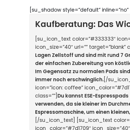
[su_shadow style=“default“ inline=“no“ 
Kaufberatung: Das Wic
[su_icon_text color=“#333333″ icon=
icon_size=“40″ url=““ target=“blank“ c
Lagen Zellstoff und sind mit rund 7
der einfachen Zubereitung von köst
Im Gegensatz zu normalen Pads sind
immer noch erschwinglich.
[/su_icon
icon=“icon: coffee“ icon_color=“#7d17
class=““]
Du kannst ESE-Espresspads
verwenden, da sie kleiner im Durchmes
Espressomaschine
, um einen kleine
[/su_icon_text] [su_icon_text color=
icon_color=“#7d1709″ icon_size=“40″ u