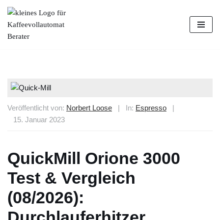
Zum
Inhalt
springen
Veröffentlicht von:
Norbert Loose
|
In:
Espresso
|
15. Januar 2023
QuickMill Orione 3000
Test & Vergleich
(08/2026):
Durchlauferhitzer