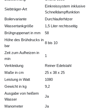
Einkreissystem inklusive
Siebträger-Art
Schnelldampffunktion
Boilervariante
Durchlauferhitzer
Wassertankgröße
1,5 Liter rechtsseitig
Brühgruppenart in mm
58
Höhe des Brühdrucks in
8 bis 10
bar
Zeit zum Aufheizen in
1
min
Verkleidung
Reiner Edelstahl
Maße in cm
25 x 38 x 25
Leistung in Watt
1080
Gewicht in kg
9,2
Ausgabe von heißem
Ja
Wasser
Manometer
Ja