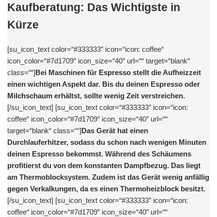
Kaufberatung: Das Wichtigste in
Kürze
[su_icon_text color=“#333333″ icon=“icon: coffee“
icon_color=“#7d1709″ icon_size=“40″ url=““ target=“blank“
class=““]
Bei Maschinen für
Espresso
stellt die Aufheizzeit
einen wichtigen Aspekt dar. Bis du deinen Espresso oder
Milchschaum
erhältst, sollte wenig Zeit verstreichen.
[/su_icon_text] [su_icon_text color=“#333333″ icon=“icon:
coffee“ icon_color=“#7d1709″ icon_size=“40″ url=““
target=“blank“ class=““]
Das Gerät hat einen
Durchlauferhitzer, sodass du schon nach wenigen Minuten
deinen Espresso bekommst. Während des Schäumens
profitierst du von dem konstanten Dampfbezug. Das liegt
am Thermoblocksystem. Zudem ist das Gerät wenig anfällig
gegen Verkalkungen, da es einen Thermoheizblock besitzt.
[/su_icon_text] [su_icon_text color=“#333333″ icon=“icon:
coffee“ icon_color=“#7d1709″ icon_size=“40″ url=““