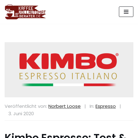
Zum
Inhalt
springen
Veröffentlicht von:
Norbert Loose
|
In:
Espresso
|
3. Juni 2020
Kimbo Espresso: Test &