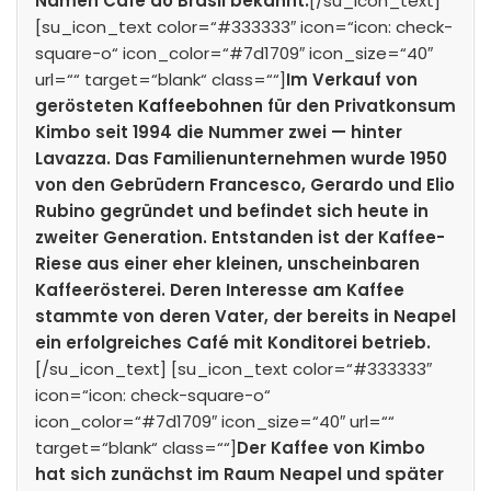
Namen Café do Brasil bekannt.
[/su_icon_text]
[su_icon_text color=“#333333″ icon=“icon: check-
square-o“ icon_color=“#7d1709″ icon_size=“40″
url=““ target=“blank“ class=““]
Im Verkauf von
gerösteten
Kaffeebohnen
für den Privatkonsum
Kimbo seit 1994 die Nummer zwei — hinter
Lavazza. Das Familienunternehmen wurde 1950
von den Gebrüdern Francesco, Gerardo und Elio
Rubino gegründet und befindet sich heute in
zweiter Generation. Entstanden ist der Kaffee-
Riese aus einer eher kleinen, unscheinbaren
Kaffeerösterei. Deren Interesse am Kaffee
stammte von deren Vater, der bereits in Neapel
ein erfolgreiches Café mit Konditorei betrieb.
[/su_icon_text] [su_icon_text color=“#333333″
icon=“icon: check-square-o“
icon_color=“#7d1709″ icon_size=“40″ url=““
target=“blank“ class=““]
Der Kaffee von Kimbo
hat sich zunächst im Raum Neapel und später