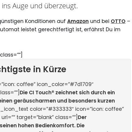
kt ins Auge und überzeugt.
günstigen Konditionen auf
Amazon
und bei
OTTO
–
utomat leistet gerechtfertigt ist, erfährst Du im
class=““]
htigste in Kürze
“icon: coffee“ icon_color=“#7d1709″
lass=““]
Die CI Touch® zeichnet sich durch ein
s einen geräuscharmen und besonders kurzen
u_icon_text color=“#333333″ icon=“icon: coffee“
rl=““ target=“blank“ class=““]
Der
seinen hohen Bedienkomfort. Die