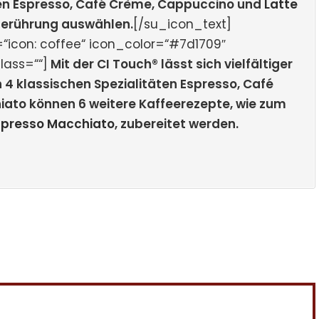
en Espresso, Café Crème, Cappuccino und
Latte
 Berührung auswählen.
[/su_icon_text]
“icon: coffee“ icon_color=“#7d1709″
lass=““]
Mit der CI Touch® lässt sich vielfältiger
 4 klassischen Spezialitäten Espresso, Café
ato können 6 weitere Kaffeerezepte, wie zum
spresso Macchiato
, zubereitet werden.