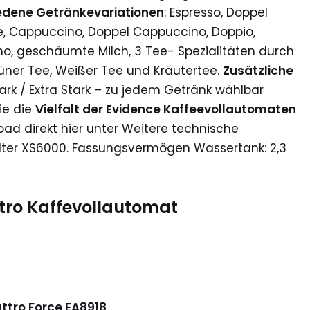
iedene Getränkevariationen
: Espresso, Doppel
fee, Cappuccino, Doppel Cappuccino, Doppio,
o, geschäumte Milch, 3 Tee- Spezialitäten durch
üner Tee, Weißer Tee und Kräutertee.
Zusätzliche
rk / Extra Stark – zu jedem Getränk wählbar
ie die
Vielfalt der Evidence Kaffeevollautomaten
d direkt hier unter Weitere technische
hälter XS6000. Fassungsvermögen Wassertank: 2,3
tro Kaffevollautomat
ttro Force EA8918