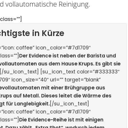
d vollautomatische Reinigung.
class=““]
htigste in Kürze
“icon: coffee“ icon_color=“#7d1709″
lass=““]
Der Evidence ist neben der Barista und
vollautomaten
aus dem Hause
Krups
. Es gibt sie
[/su_icon_text] [su_icon_text color=“#333333″
09″ icon_size=“40″ url=““ target=“blank“
evollautomaten mit einer Brühgruppe aus
Krups
auf Metall. Dieses leitet die Wärme des
t für Langlebigkeit.
[/su_icon_text]
“icon: coffee“ icon_color=“#7d1709″
lass=““]
Die Evidence-Reihe ist mit einigen
t. Dazu zählt „Extra Shot“, wodurch jedem