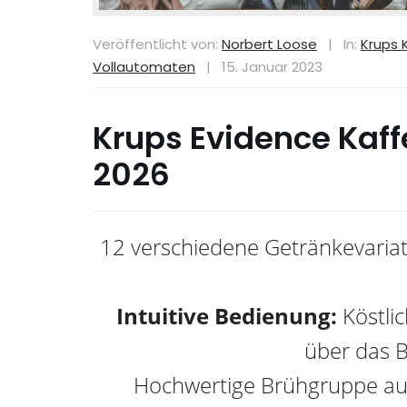
Veröffentlicht von:
Norbert Loose
|
In:
Krups 
Vollautomaten
|
15. Januar 2023
Krups Evidence Kaf
2026
12 verschiedene Getränkevariati
Intuitive Bedienung:
Köstli
über das B
Hochwertige Brühgruppe aus 