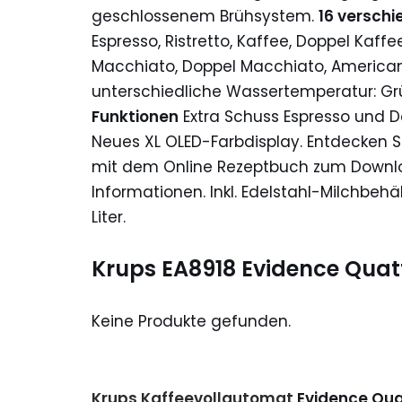
geschlossenem Brühsystem.
16 versch
Espresso, Ristretto, Kaffee, Doppel Kaf
Macchiato, Doppel Macchiato, American
unterschiedliche Wassertemperatur: Gr
Funktionen
Extra Schuss Espresso und Da
Neues XL OLED-Farbdisplay. Entdecken S
mit dem Online Rezeptbuch zum Downloa
Informationen. Inkl. Edelstahl-Milchbe
Liter.
Krups EA8918 Evidence Quat
Keine Produkte gefunden.
Krups
Kaffeevollautomat
Evidence Qua